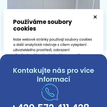
×
Používáme soubory
cookies
Naše webové stránky používají soubory cookies
a další analytické nástroje s cílem vylepšení
uživatelského prostředí, zobrazení
přizpůsobeného obsahu i reklam a analýzy
návštěvnosti webových stránek.
Kontakujte nás pro více
Přijmout vše
informací
Přizpůsobit