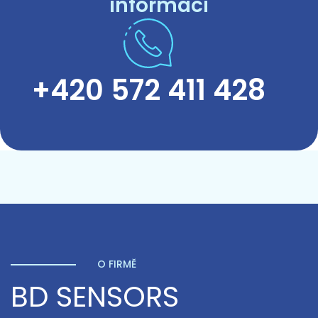
informací
Přizpůsobit
+420 572 411 428
O FIRMĚ
BD SENSORS